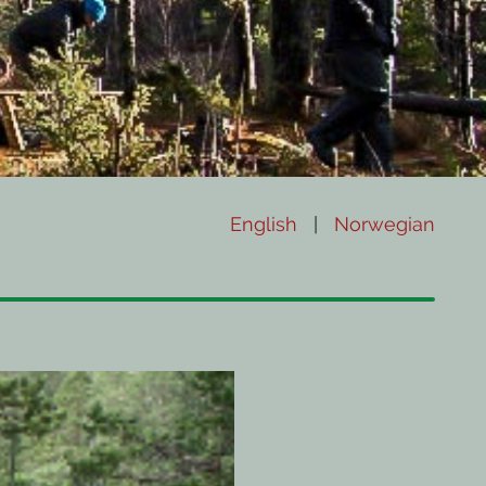
English
|
Norwegian